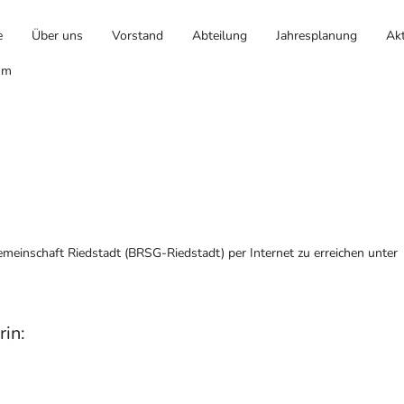
e
Über uns
Vorstand
Abteilung
Jahresplanung
Akt
um
meinschaft Riedstadt (BRSG-Riedstadt) per Internet zu erreichen unte
rin: